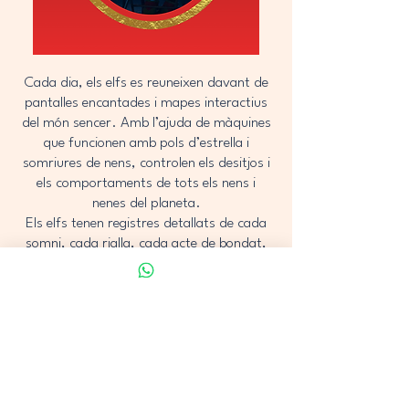
Cada dia, els elfs es reuneixen davant de
pantalles encantades i mapes interactius
del món sencer. Amb l’ajuda de màquines
que funcionen amb pols d’estrella i
somriures de nens, controlen els desitjos i
els comportaments de tots els nens i
nenes del planeta.
Els elfs tenen registres detallats de cada
somni, cada rialla, cada acte de bondat,
però també prenen nota de les
entremaliadures! Tot queda registrat al
Gran Llibre dels Desitjos, que només el
Pare Noel pot llegir en veu alta. Amb molta
cura i una mica de màgia, analitzen qui ha
estat bo i qui necessita una mica més de
paciència.
Quan s’acosta Nadal, l’activitat a l’estació