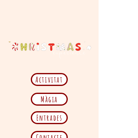
Activitat
Màgia
Entrades
Contacte