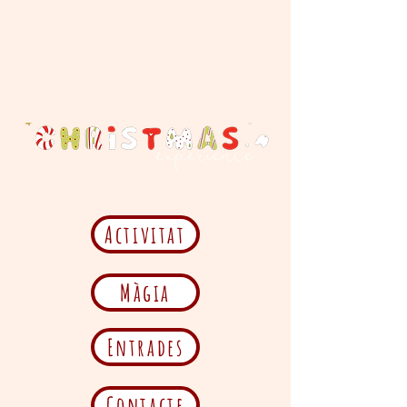
Activitat
Màgia
Entrades
Contacte