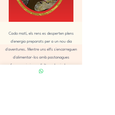
Cada matí, els rens es desperten plens
d'energia preparats per a un nou dia
d'aventures. Mentre uns elfs s'encarreguen
d'alimentar-los amb pastanagues
fresques i aigua, d'altres els ajuden a
mantenir l'estable net i ordenat. Al llarg
del dia, també es preparen noves fórmules
màgiques que permeten practicar nous
salts i volades. Es preparen per a la gran
nit de Nadal. La màgia de l'estable sempre
està present.