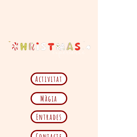
Activitat
Màgia
Entrades
Contacte