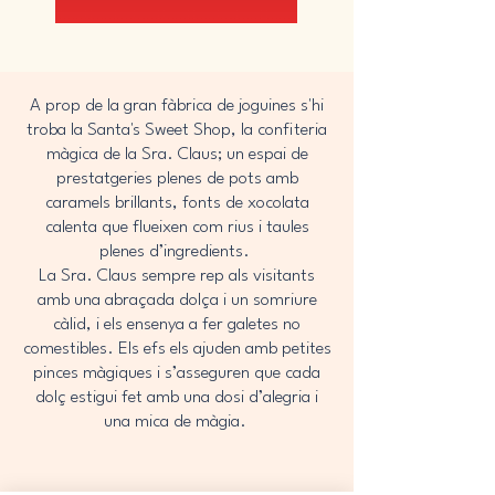
A prop de la gran fàbrica de joguines s'hi
troba la Santa's Sweet Shop, la confiteria
màgica de la Sra. Claus; un espai de
prestatgeries plenes de pots amb
caramels brillants, fonts de xocolata
calenta que flueixen com rius i taules
plenes d’ingredients.
La Sra. Claus sempre rep als visitants
amb una abraçada dolça i un somriure
càlid, i els ensenya a fer galetes no
comestibles. Els efs els ajuden amb petites
pinces màgiques i s’asseguren que cada
dolç estigui fet amb una dosi d’alegria i
una mica de màgia.